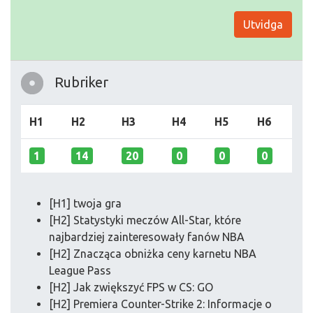
Utvidga
Rubriker
H1
H2
H3
H4
H5
H6
1
14
20
0
0
0
[H1] twoja gra
[H2] Statystyki meczów All-Star, które
najbardziej zainteresowały fanów NBA
[H2] Znacząca obniżka ceny karnetu NBA
League Pass
[H2] Jak zwiększyć FPS w CS: GO
[H2] Premiera Counter-Strike 2: Informacje o