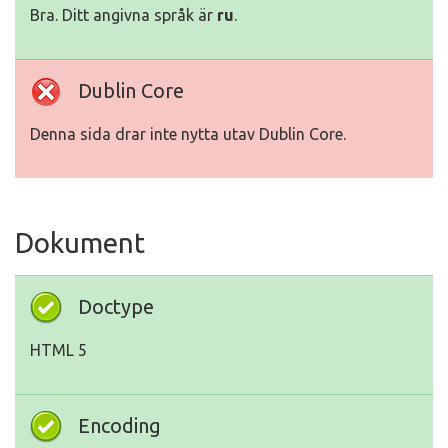
Bra. Ditt angivna språk är
ru
.
Dublin Core
Denna sida drar inte nytta utav Dublin Core.
Dokument
Doctype
HTML 5
Encoding