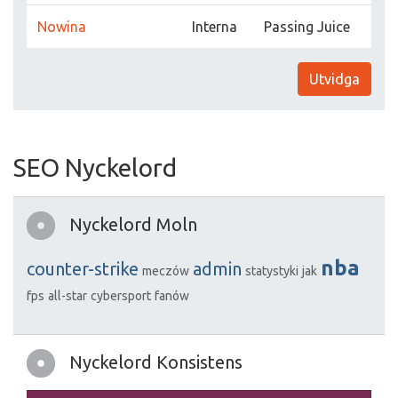
Nowina
Interna
Passing Juice
Utvidga
SEO Nyckelord
Nyckelord Moln
nba
counter-strike
admin
meczów
statystyki
jak
fps
all-star
cybersport
fanów
Nyckelord Konsistens