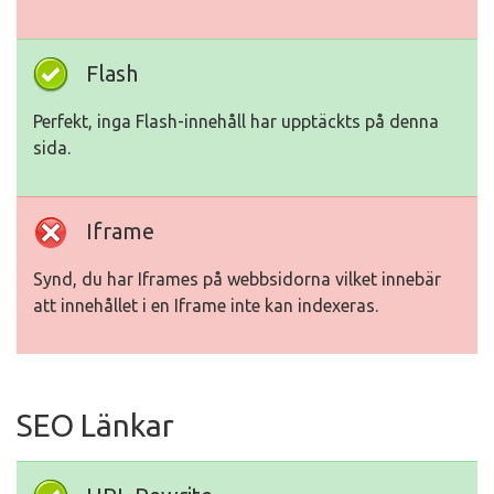
Flash
Perfekt, inga Flash-innehåll har upptäckts på denna
sida.
Iframe
Synd, du har Iframes på webbsidorna vilket innebär
att innehållet i en Iframe inte kan indexeras.
SEO Länkar