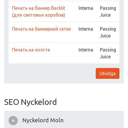
Печать на баннер Backlit
Interna
Passing
(для световых коробов)
Juice
Печать на баннерной сетке
Interna
Passing
Juice
Печать на холсте
Interna
Passing
Juice
Utvidga
SEO Nyckelord
Nyckelord Moln