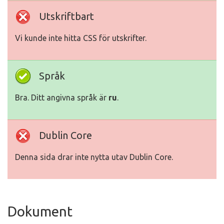
Utskriftbart
Vi kunde inte hitta CSS för utskrifter.
Språk
Bra. Ditt angivna språk är
ru
.
Dublin Core
Denna sida drar inte nytta utav Dublin Core.
Dokument