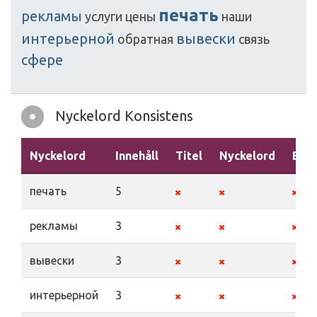
печать
рекламы
услуги
цены
наши
интерьерной
вывески
обратная
связь
сфере
Nyckelord Konsistens
Nyckelord
Innehåll
Titel
Nyckelord
Besk
печать
5
рекламы
3
вывески
3
интерьерной
3