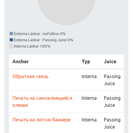
Externa Länkar : noFollow 0%
Externa Länkar : Passing Juice 0%
Interna Länkar 100%
Anchor
Typ
Juice
Обратная связь
Interna
Passing
Juice
Печать на самоклеящейся
Interna
Passing
пленке
Juice
Печать на литом баннере
Interna
Passing
Juice