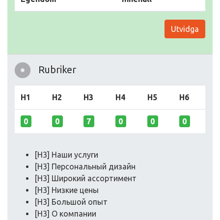
Utvidga
Rubriker
H1
H2
H3
H4
H5
H6
0
0
7
0
0
0
[H3] Наши услуги
[H3] Персональный дизайн
[H3] Широкий ассортимент
[H3] Низкие цены
[H3] Большой опыт
[H3] О компании