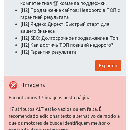
компетентная 🏆 команда поддержки.
[H2] Продвижение сайтов: Недорого в ТОП с
гарантией результата
[H2] Яндекс Директ: Быстрый старт для
вашего бизнеса
[H2] SEO: Долгосрочное продвижение в Топ
[H2] Как достичь ТОП позиций недорого?
[H2] Гарантия результата
Expandir
Imagens
Encontrámos 17 imagens nesta página.
17 atributos ALT estão vazios ou em falta. É
recomendado adicionar texto alternativo de modo a
que os motores de busca identifiquem melhor o