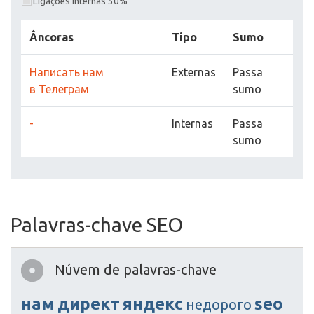
Ligações internas 50%
Âncoras
Tipo
Sumo
Написать нам
Externas
Passa
в Телеграм
sumo
-
Internas
Passa
sumo
Palavras-chave SEO
Núvem de palavras-chave
нам
директ
яндекс
seo
недорого