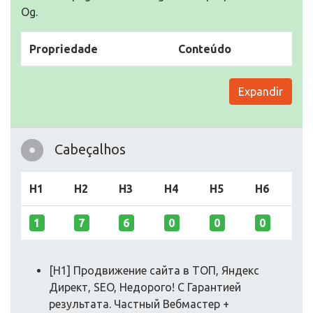
Og.
Propriedade
Conteúdo
Expandir
Cabeçalhos
H1
H2
H3
H4
H5
H6
1
7
6
0
0
0
[H1] Продвижение сайта в ТОП, Яндекс
Директ, SEO, Недорого! С Гарантией
результата. Частный Вебмастер +