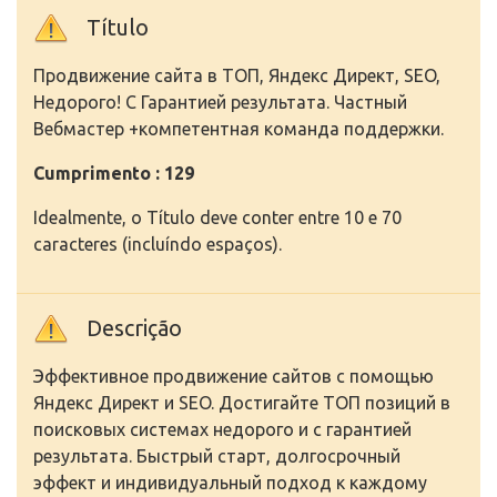
Título
Продвижение сайта в ТОП, Яндекс Директ, SEO,
Недорого! С Гарантией результата. Частный
Вебмастер +компетентная команда поддержки.
Cumprimento : 129
Idealmente, o Título deve conter entre 10 e 70
caracteres (incluíndo espaços).
Descrição
Эффективное продвижение сайтов с помощью
Яндекс Директ и SEO. Достигайте ТОП позиций в
поисковых системах недорого и с гарантией
результата. Быстрый старт, долгосрочный
эффект и индивидуальный подход к каждому