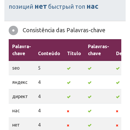
нет
нас
позиций
быстрый
топ
Consistência das Palavras-chave
Palavra-
Palavras-
chave
Conteúdo
Título
chave
Descr
seo
5
яндекс
4
директ
4
нас
4
нет
4