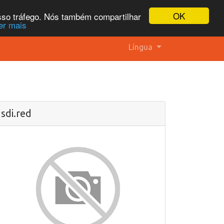
OK
osso tráfego. Nós também compartilhar
er mais
Língua
sdi.red