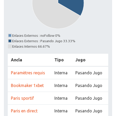
Enlaces Externos : noFollow 0%
Enlaces Externos : Pasando Jugo 33.33%
Enlaces Internos 66.67%
Ancla
Tipo
Jugo
Paramètres requis
Interna
Pasando Jugo
Bookmaker 1xbet
Interna
Pasando Jugo
Paris sportif
Interna
Pasando Jugo
Paris en direct
Interna
Pasando Jugo