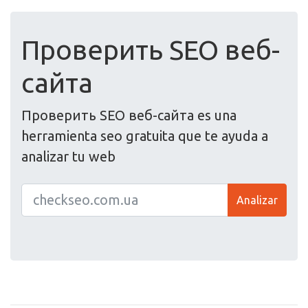
Проверить SEO веб-
сайта
Проверить SEO веб-сайта es una
herramienta seo gratuita que te ayuda a
analizar tu web
Analizar