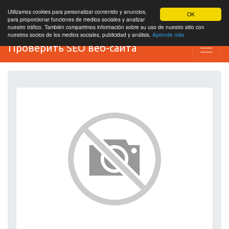
Utilizamos cookies para personalizar contenido y anuncios,
OK
para proporcionar funciones de medios sociales y analizar
nuestro tráfico. También compartimos información sobre su uso de nuestro sitio con
nuestros socios de los medios sociales, publicidad y análisis.
Aprende más
Проверить SEO веб-сайта