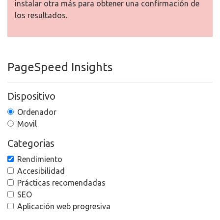
instalar otra más para obtener una confirmación de
los resultados.
PageSpeed Insights
Dispositivo
Ordenador
Movil
Categorias
Rendimiento
Accesibilidad
Prácticas recomendadas
SEO
Aplicación web progresiva