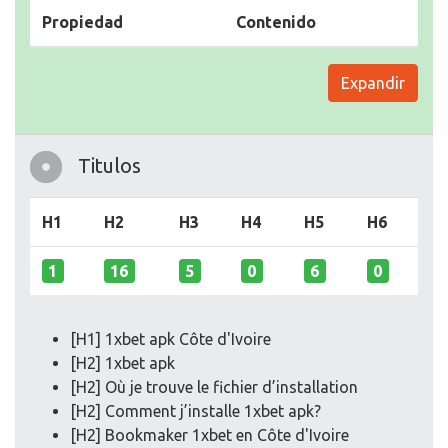
Propiedad
Contenido
Expandir
Titulos
H1
H2
H3
H4
H5
H6
1
16
5
0
6
0
[H1] 1xbet apk Côte d'Ivoire
[H2] 1xbet apk
[H2] Où je trouve le fichier d’installation
[H2] Comment j’installe 1xbet apk?
[H2] Bookmaker 1xbet en Côte d'Ivoire