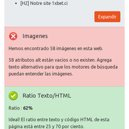
[H2] Notre site 1xbet.ci
Expandir
Imagenes
Hemos encontrado 58 imágenes en esta web.
58 atributos alt están vacios o no existen. Agrega
texto alternativo para que los motores de búsqueda
puedan entender las imágenes.
Ratio Texto/HTML
Ratio :
62%
Ideal! El ratio entre texto y código HTML de esta
página está entre 25 y 70 por ciento.