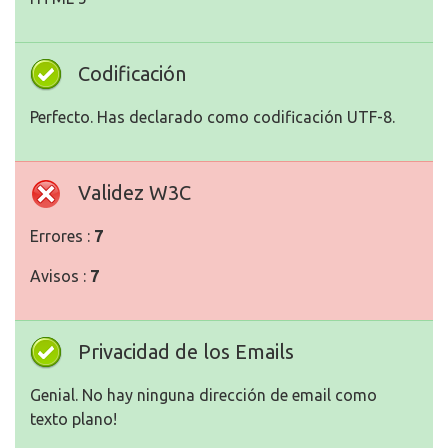
Codificación
Perfecto. Has declarado como codificación UTF-8.
Validez W3C
Errores :
7
Avisos :
7
Privacidad de los Emails
Genial. No hay ninguna dirección de email como
texto plano!