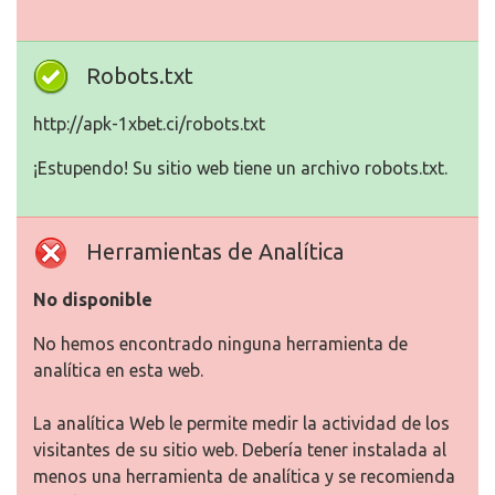
Robots.txt
http://apk-1xbet.ci/robots.txt
¡Estupendo! Su sitio web tiene un archivo robots.txt.
Herramientas de Analítica
No disponible
No hemos encontrado ninguna herramienta de
analítica en esta web.
La analítica Web le permite medir la actividad de los
visitantes de su sitio web. Debería tener instalada al
menos una herramienta de analítica y se recomienda