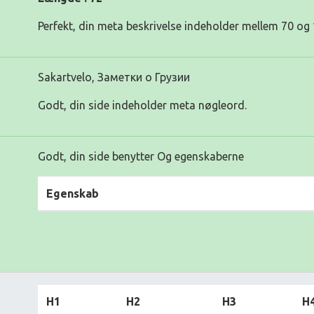
Perfekt, din meta beskrivelse indeholder mellem 70 og 
Sakartvelo, Заметки о Грузии
Godt, din side indeholder meta nøgleord.
Godt, din side benytter Og egenskaberne
Egenskab
H1
H2
H3
H