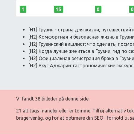
1
15
0
0
[H1] Грузия - страна для жизни, путешествий
[H2] Комфортная и безопасная жизнь в Грузи
[H2] Грузинский вишлист: что сделать, посмо
[H2] Когда лучше жениться в Грузии: гид по с
[H2] Официальная регистрация брака в Грузии
[H2] Вкус Аджарии: гастрономические экскурс
Vi fandt 38 billeder på denne side.
21 alt tags mangler eller er tomme. Tilføj alternativ tek
brugervenlig, og for at optimere din SEO i forhold til 