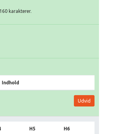
160 karakterer.
Indhold
Udvid
4
H5
H6