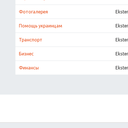
Фотогалерея
Ekste
Помощь украинцам
Ekste
Транспорт
Ekste
Бизнес
Ekste
Финансы
Ekste