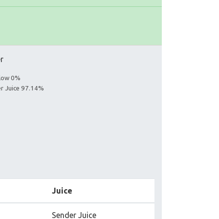
er
llow 0%
er Juice 97.14%
Juice
Sender Juice