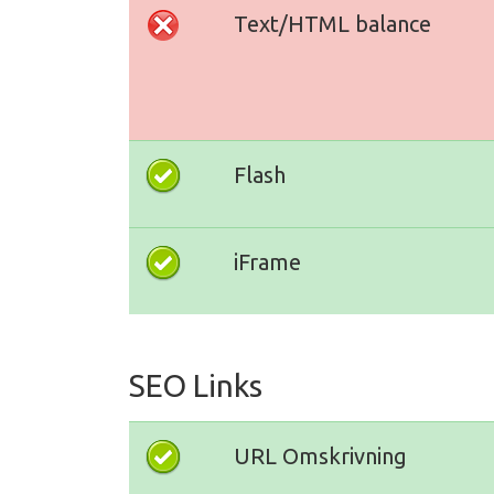
Text/HTML balance
Flash
iFrame
SEO Links
URL Omskrivning