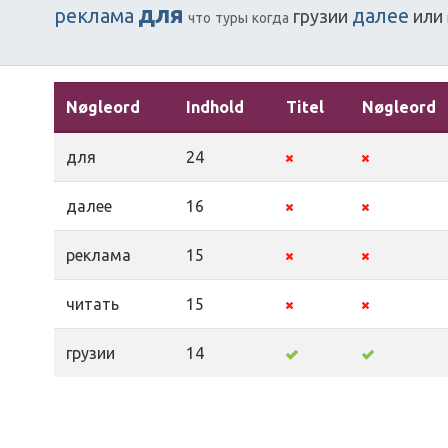
для
реклама
далее
грузии
или
что
туры
когда
Nøgleord
Indhold
Titel
Nøgleord
для
24
далее
16
реклама
15
читать
15
грузии
14