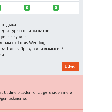
0
0
 и отдыха
и для туристов и экспатов
треть и купить
езонам от Lotus Wedding
 за 1 день. Правда или вымысел?
ии
Udvid
st til dine billeder for at gøre siden mere
søgemaskinerne.