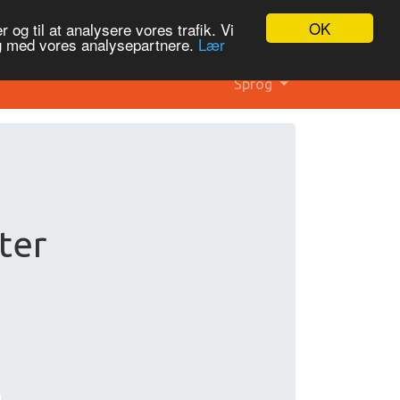
OK
 og til at analysere vores trafik. Vi
og med vores analysepartnere.
Lær
Sprog
ter