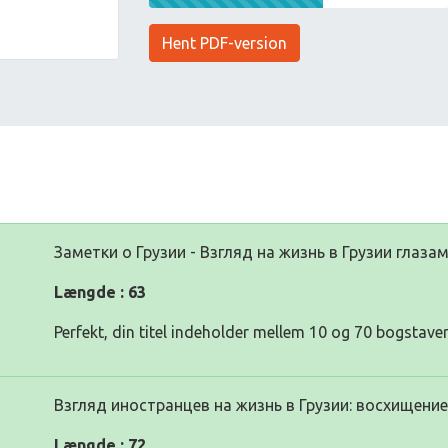
Hent PDF-version
Заметки о Грузии - Взгляд на жизнь в Грузии глаз
Længde : 63
Perfekt, din titel indeholder mellem 10 og 70 bogstaver
Взгляд иностранцев на жизнь в Грузии: восхищени
Længde : 72