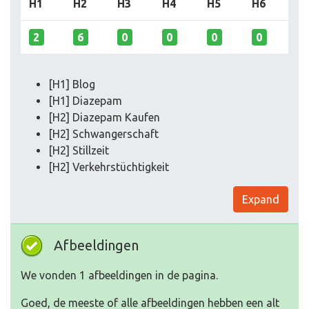
H1
H2
H3
H4
H5
H6
2
6
0
0
0
0
[H1] Blog
[H1] Diazepam
[H2] Diazepam Kaufen
[H2] Schwangerschaft
[H2] Stillzeit
[H2] Verkehrstüchtigkeit
Expand
Afbeeldingen
We vonden 1 afbeeldingen in de pagina.
Goed, de meeste of alle afbeeldingen hebben een alt