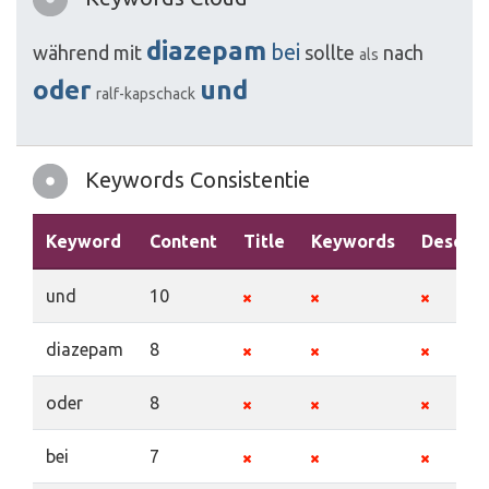
diazepam
bei
während
mit
sollte
nach
als
oder
und
ralf-kapschack
Keywords Consistentie
Keyword
Content
Title
Keywords
Descrip
und
10
diazepam
8
oder
8
bei
7