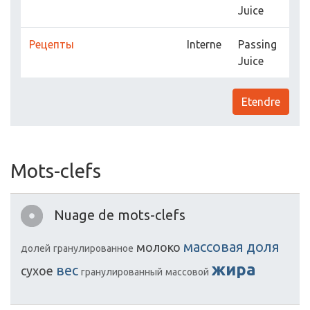
Juice
Рецепты
Interne
Passing
Juice
Etendre
Mots-clefs
Nuage de mots-clefs
массовая
доля
молоко
долей
гранулированное
жира
вес
сухое
гранулированный
массовой