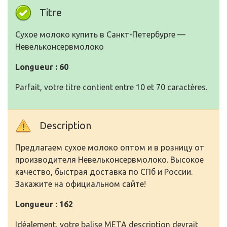
Titre
Сухое молоко купить в Санкт-Петербурге —
Невельконсервмолоко
Longueur : 60
Parfait, votre titre contient entre 10 et 70 caractères.
Description
Предлагаем сухое молоко оптом и в розницу от
производителя Невельконсервмолоко. Высокое
качество, быстрая доставка по СПб и России.
Закажите на официальном сайте!
Longueur : 162
Idéalement, votre balise META description devrait