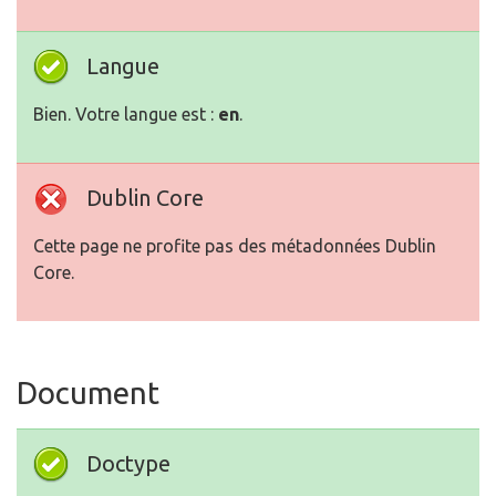
Langue
Bien. Votre langue est :
en
.
Dublin Core
Cette page ne profite pas des métadonnées Dublin
Core.
Document
Doctype