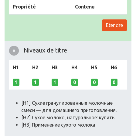
Propriété
Contenu
Etendre
Niveaux de titre
H1
H2
H3
H4
H5
H6
1
1
1
0
0
0
[H1] Сухие гранулированные молочные
смеси — для домашнего приготовления.
[H2] Сухое молоко, натуральное: купить
[H3] Применение сухого молока