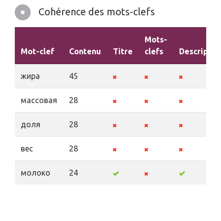
Cohérence des mots-clefs
Mots-
Mot-clef
Contenu
Titre
clefs
Descriptio
жира
45
массовая
28
доля
28
вес
28
молоко
24